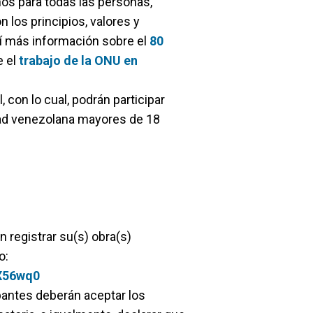
hos para todas las personas,
n los principios, valores y
uí más información sobre el
80
e el
trabajo de la ONU en
, con lo cual, podrán participar
dad venezolana mayores de 18
 registrar su(s) obra(s)
o:
2X56wq0
ipantes deberán aceptar los