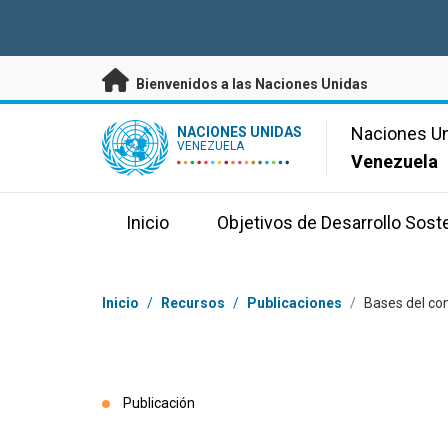
Saltar a contenido principal
Bienvenidos a las Naciones Unidas
UN Logo
Naciones U
NACIONES UNIDAS
VENEZUELA
Venezuela
Inicio
Objetivos de Desarrollo Sost
Coordenadas dentro de la ruta de navegación
Inicio
/
Recursos
/
Publicaciones
/
Bases del con
Publicación