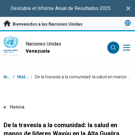
Saltar a contenido principal
Descubre el Informe Anual de Resultados 2025
Clo
Bienvenidos a las Naciones Unidas
UN Logo
Naciones Unidas
Venezuela
NACIONES UNIDAS
VENEZUELA
Coordenadas dentro de la ruta de navegación
Inicio
/
Historias
/
De la travesía a la comunidad: la salud en manos de líderes Wayúu en la Alta Guajira
Historia
De la travesía a la comunidad: la salud en
manos de líderes Wayúu en la Alta Guajira