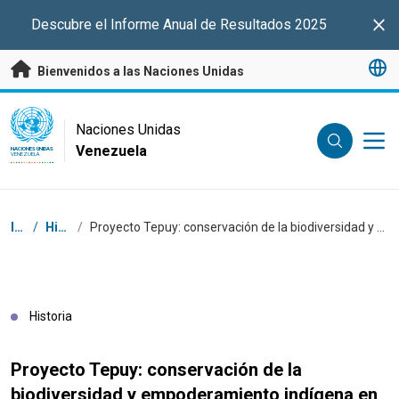
Saltar a contenido principal
Descubre el Informe Anual de Resultados 2025
Clo
Bienvenidos a las Naciones Unidas
UN Logo
Naciones Unidas
Venezuela
NACIONES UNIDAS
VENEZUELA
Coordenadas dentro de la ruta de navegación
Inicio
/
Historias
/
Proyecto Tepuy: conservación de la biodiversidad y empoderamiento indígena en los tepuyes orientales de Venezuela
Historia
Proyecto Tepuy: conservación de la
biodiversidad y empoderamiento indígena en