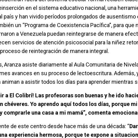
einserción en el sistema educativo nacional, una herrami
al país y han vivido períodos prolongados de ausentismo e
ambién un “Programa de Coexistencia Pacífica”, para que n
rnaron a Venezuela puedan reintegrarse de manera efect
cen servicios de atención psicosocial para la niñez reto
 proceso de reintegración de manera integral.
Aranza asiste diariamente al Aula Comunitaria de Nivela
rmes avances en su proceso de lectoescritura. Además, y
animan a asistir todos los días para aprender mientras se
r a El Colibrí! Las profesoras son buenas y he ido hac
n chéveres. Yo aprendo aquí todos los días, porque mi
r y comprarle una casa a mi mamá”, comenta emociona
ente de este centro desde hace más de una década: “
Dar
 una experiencia hermosa, porque te expone a situacio