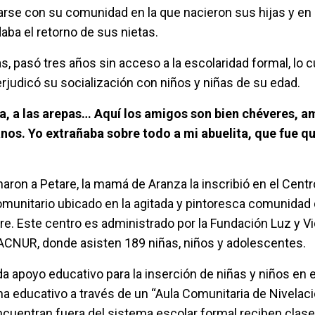
arse con su comunidad en la que nacieron sus hijas y en
ba el retorno de sus nietas.
as, pasó tres años sin acceso a la escolaridad formal, lo c
rjudicó su socialización con niños y niñas de su edad.
ia, a las arepas… Aquí los amigos son bien chéveres, a
nos. Yo extrañaba sobre todo a mi abuelita, que fue qu
ron a Petare, la mamá de Aranza la inscribió en el Centro 
munitario ubicado en la agitada y pintoresca comunidad
re. Este centro es administrado por la Fundación Luz y Vi
ACNUR, donde asisten 189 niñas, niños y adolescentes.
inda apoyo educativo para la inserción de niñas y niños en
ma educativo a través de un “Aula Comunitaria de Nivelac
ncuentran fuera del sistema escolar formal reciben clas