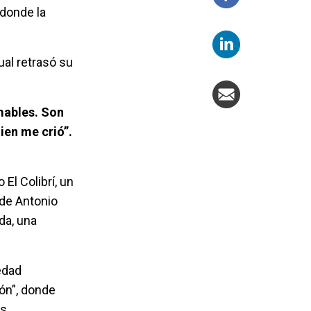
 donde la
ual retrasó su
mables. Son
ien me crió”.
El Colibrí, un
 de Antonio
da, una
 edad
ión”, donde
es