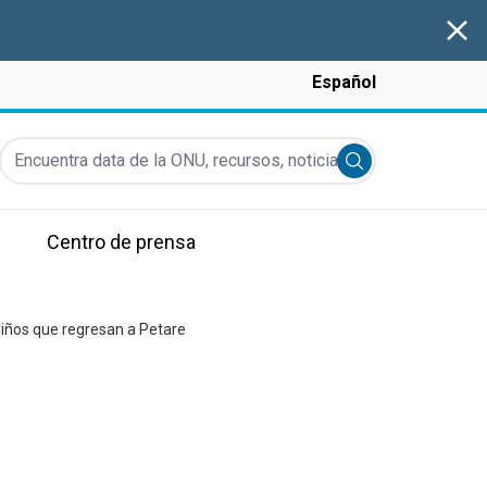
Clos
Español
Encuentra data de la ONU, recursos, noticias y más...
Submit search
Centro de prensa
iños que regresan a Petare