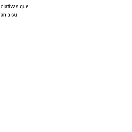
iciativas que
yan a su