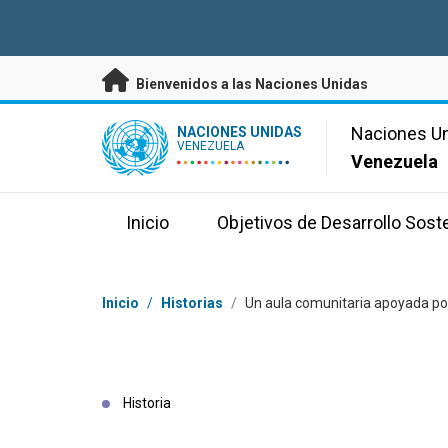
Saltar a contenido principal
Bienvenidos a las Naciones Unidas
UN Logo
Naciones U
NACIONES UNIDAS
VENEZUELA
Venezuela
Inicio
Objetivos de Desarrollo Sost
Coordenadas dentro de la ruta de navegación
Inicio
/
Historias
/
Un aula comunitaria apoyada po
Historia