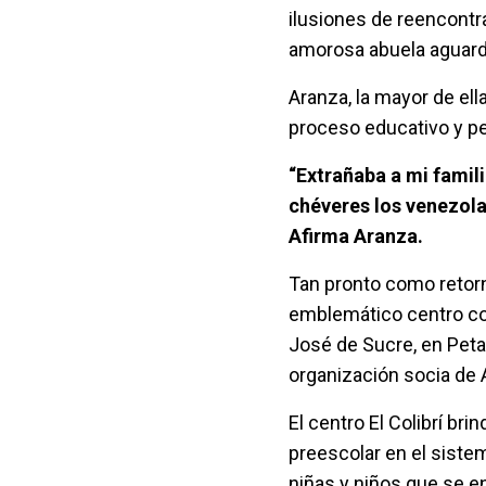
ilusiones de reencontr
amorosa abuela aguarda
Aranza, la mayor de ell
proceso educativo y pe
“Extrañaba a mi famil
chéveres los venezola
Afirma Aranza.
Tan pronto como retorna
emblemático centro co
José de Sucre, en Peta
organización socia de 
El centro El Colibrí br
preescolar en el siste
niñas y niños que se e