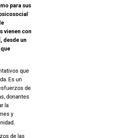
como para sus
psicosocial
de
s vienen con
, desde un
 que
ntativos que
da. Es un
 esfuerzos de
as, donantes
r la
rmes y
gnidad.
zos de las