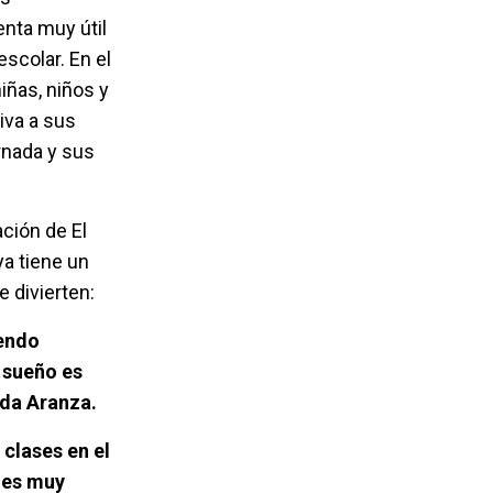
enta muy útil
scolar. En el
iñas, niños y
iva a sus
rnada y sus
ción de El
a tiene un
 divierten:
iendo
 sueño es
da Aranza.
 clases en el
nes muy