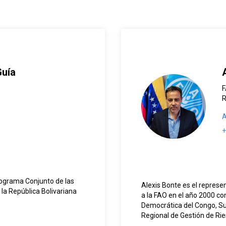
Guía
R
A
+
Programa Conjunto de las
Alexis Bonte es el represe
la República Bolivariana
a la FAO en el año 2000 c
Democrática del Congo, Su
Regional de Gestión de Rie
del Desarrollo y
(2010-13) y África (2013-