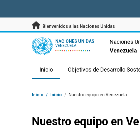
Saltar a contenido principal
Bienvenidos a las Naciones Unidas
UN Logo
Naciones U
NACIONES UNIDAS
VENEZUELA
Venezuela
Inicio
Objetivos de Desarrollo Sost
Coordenadas dentro de la ruta de navegación
Inicio
/
Inicio
/
Nuestro equipo en Venezuela
Nuestro equipo en Ve