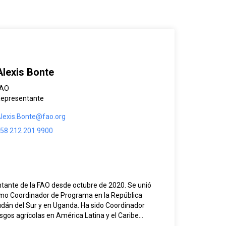
Alexis Bonte
FAO
epresentante
lexis.Bonte@fao.org
58 212 201 9900
ntante de la FAO desde octubre de 2020. Se unió
omo Coordinador de Programa en la República
dán del Sur y en Uganda. Ha sido Coordinador
sgos agrícolas en América Latina y el Caribe
19). En este último período también asumió