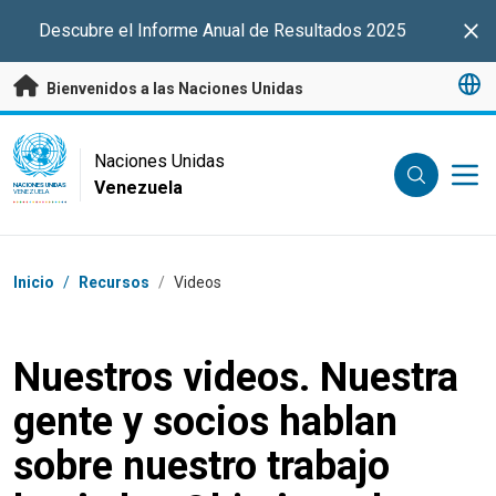
Saltar a contenido principal
Descubre el Informe Anual de Resultados 2025
Clo
Bienvenidos a las Naciones Unidas
UN Logo
Naciones Unidas
Venezuela
NACIONES UNIDAS
VENEZUELA
Coordenadas dentro de la ruta de navegación
Inicio
/
Recursos
/
Videos
Nuestros videos. Nuestra
gente y socios hablan
sobre nuestro trabajo