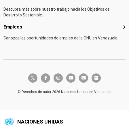
Descubra más sobre nuestro trabajo hacia los Objetivos de
Desarrollo Sostenible.
Empleos
Emp
Conozca las oportunidades de empleo de la ONU en Venezuela.
twitter-x
facebook-f
instagram
youtube
envelope
flickr
© Derechos de autor 2026 Naciones Unidas en Venezuela
NACIONES UNIDAS