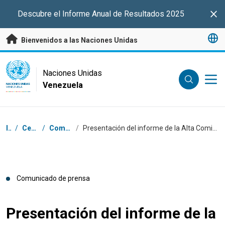
Saltar a contenido principal
Descubre el Informe Anual de Resultados 2025
Clo
Bienvenidos a las Naciones Unidas
UN Logo
Naciones Unidas
Venezuela
NACIONES UNIDAS
VENEZUELA
Coordenadas dentro de la ruta de navegación
Inicio
/
Centro de prensa
/
Comunicados de prensa
/
Presentación del informe de la Alta Comisionada sobre la situación de los derechos humanos y la asistencia técnica en la República Bolivariana de Venezuela
Comunicado de prensa
Presentación del informe de la