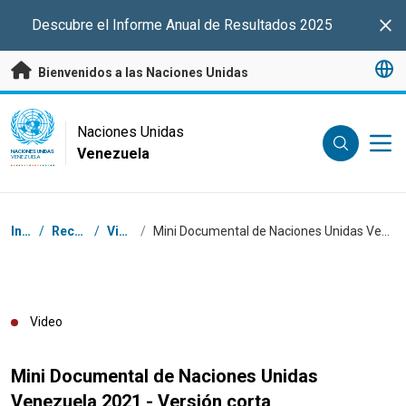
Saltar a contenido principal
Descubre el Informe Anual de Resultados 2025
Clo
Bienvenidos a las Naciones Unidas
UN Logo
Naciones Unidas
Venezuela
NACIONES UNIDAS
VENEZUELA
Coordenadas dentro de la ruta de navegación
Inicio
/
Recursos
/
Videos
/
Mini Documental de Naciones Unidas Venezuela 2021 - Versión corta
Video
Mini Documental de Naciones Unidas
Venezuela 2021 - Versión corta