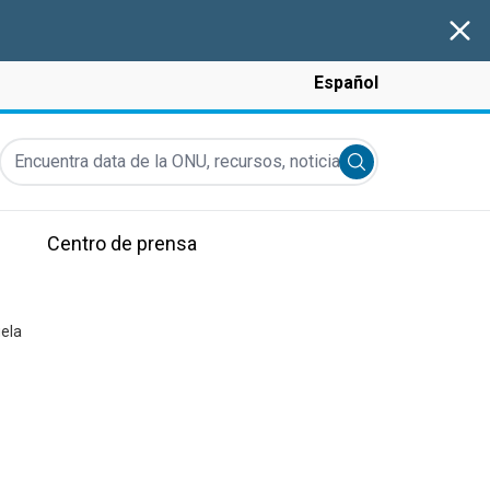
Clos
Español
Encuentra data de la ONU, recursos, noticias y más...
Submit search
Centro de prensa
uela