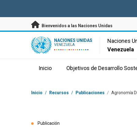
Saltar a contenido principal
Bienvenidos a las Naciones Unidas
UN Logo
Naciones U
NACIONES UNIDAS
VENEZUELA
Venezuela
Inicio
Objetivos de Desarrollo Sost
Coordenadas dentro de la ruta de navegación
Inicio
/
Recursos
/
Publicaciones
/
Agronomía Dig
Publicación