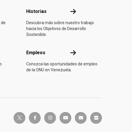
ón
Historias
Historias
 de
Descubra más sobre nuestro trabajo
hacia los Objetivos de Desarrollo
Sostenible.
Empleos
Empleos
o
Conozca las oportunidades de empleo
de la ONU en Venezuela.
twitter-x
facebook-f
instagram
youtube
envelope
flickr