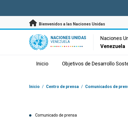
Saltar a contenido principal
Bienvenidos a las Naciones Unidas
UN Logo
Naciones U
NACIONES UNIDAS
VENEZUELA
Venezuela
Inicio
Objetivos de Desarrollo Sost
Coordenadas dentro de la ruta de navegación
Inicio
/
Centro de prensa
/
Comunicados de pren
Comunicado de prensa