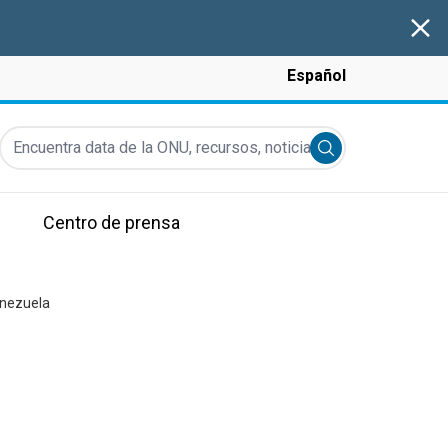
Clos
Español
Encuentra data de la ONU, recursos, noticias y más...
Submit search
Centro de prensa
enezuela