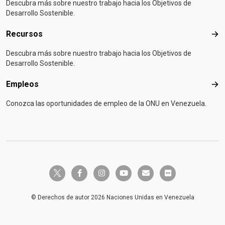
Descubra más sobre nuestro trabajo hacia los Objetivos de
Desarrollo Sostenible.
Recursos
Rec
Descubra más sobre nuestro trabajo hacia los Objetivos de
Desarrollo Sostenible.
Empleos
Emp
Conozca las oportunidades de empleo de la ONU en Venezuela.
twitter-x
facebook-f
instagram
youtube
envelope
flickr
© Derechos de autor 2026 Naciones Unidas en Venezuela