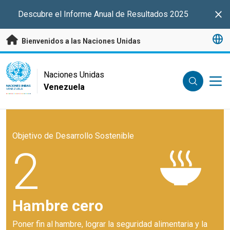
Saltar a contenido principal
Descubre el Informe Anual de Resultados 2025
Clo
Bienvenidos a las Naciones Unidas
UN Logo
Naciones Unidas
Venezuela
NACIONES UNIDAS
VENEZUELA
Objetivo de Desarrollo Sostenible
2
Hambre cero
Poner fin al hambre, lograr la seguridad alimentaria y la