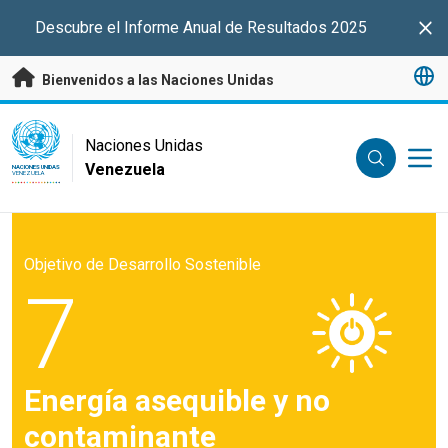
Saltar a contenido principal
Descubre el Informe Anual de Resultados 2025
Clo
Bienvenidos a las Naciones Unidas
UN Logo
Naciones Unidas
Venezuela
NACIONES UNIDAS
VENEZUELA
Objetivo de Desarrollo Sostenible
7
Energía asequible y no
contaminante