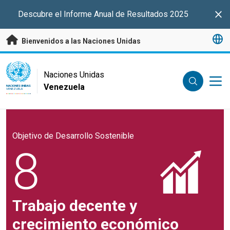
Saltar a contenido principal
Descubre el Informe Anual de Resultados 2025
Clo
Bienvenidos a las Naciones Unidas
UN Logo
Naciones Unidas
Venezuela
NACIONES UNIDAS
VENEZUELA
Objetivo de Desarrollo Sostenible
8
Trabajo decente y
crecimiento económico