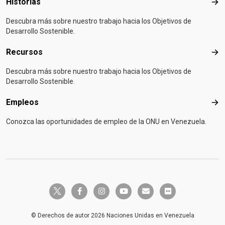
Historias
Hist
Descubra más sobre nuestro trabajo hacia los Objetivos de
Desarrollo Sostenible.
Recursos
Rec
Descubra más sobre nuestro trabajo hacia los Objetivos de
Desarrollo Sostenible.
Empleos
Emp
Conozca las oportunidades de empleo de la ONU en Venezuela.
twitter-x
facebook-f
instagram
youtube
envelope
flickr
© Derechos de autor 2026 Naciones Unidas en Venezuela