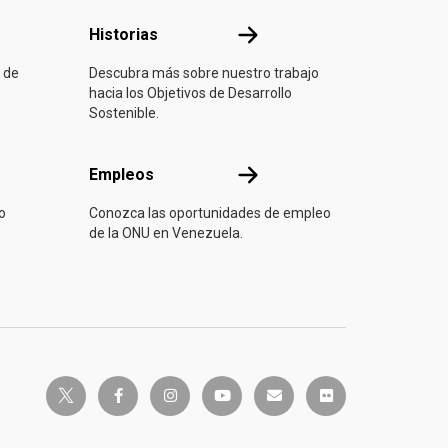
ón
Historias
Historias
 de
Descubra más sobre nuestro trabajo
hacia los Objetivos de Desarrollo
Sostenible.
Empleos
Empleos
o
Conozca las oportunidades de empleo
de la ONU en Venezuela.
twitter-x
facebook-f
instagram
youtube
envelope
flickr