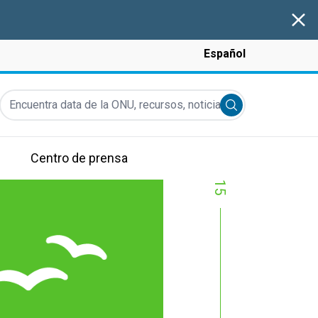
Clos
Español
Encuentra data de la ONU, recursos, noticias y más...
Submit search
Centro de prensa
15