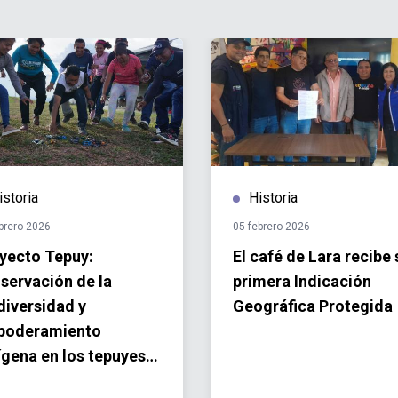
istoria
Historia
brero 2026
05 febrero 2026
yecto Tepuy:
El café de Lara recibe 
servación de la
primera Indicación
diversidad y
Geográfica Protegida
poderamiento
ígena en los tepuyes
entales de Venezuela