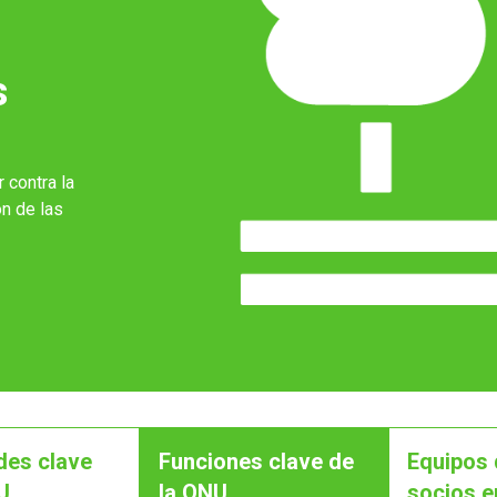
s
 contra la
ón de las
des clave
Funciones clave de
Equipos 
U
la ONU
socios e