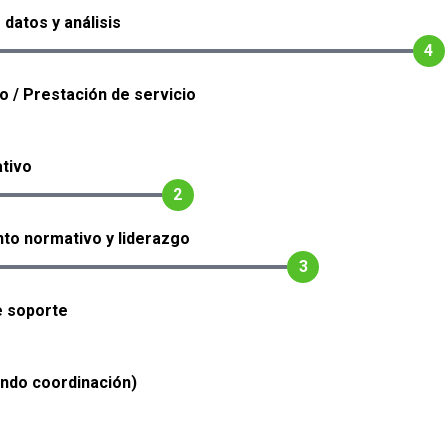
 datos y análisis
4
o / Prestación de servicio
tivo
2
to normativo y liderazgo
3
e soporte
endo coordinación)