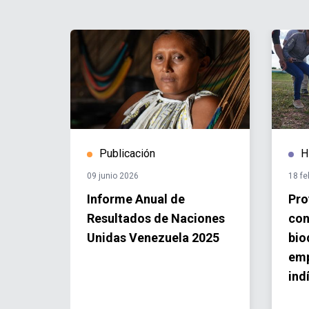
Publicación
H
09 junio 2026
18 fe
Informe Anual de
Pro
Resultados de Naciones
con
Unidas Venezuela 2025
bio
nes
em
a
ind
ori