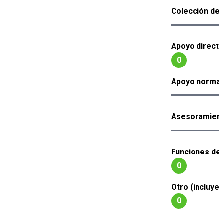
Colección de
Apoyo direct
0
Apoyo norma
Asesoramien
Funciones d
0
Otro (incluy
0