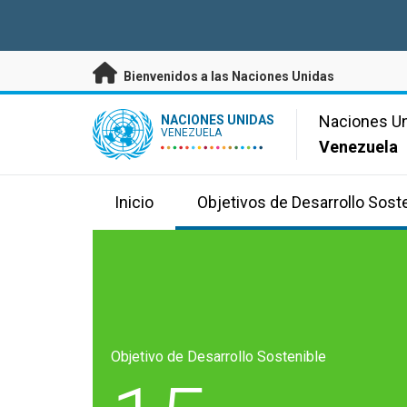
Saltar a contenido principal
Bienvenidos a las Naciones Unidas
UN Logo
Naciones U
NACIONES UNIDAS
VENEZUELA
Venezuela
Inicio
Objetivos de Desarrollo Sost
Objetivo de Desarrollo Sostenible