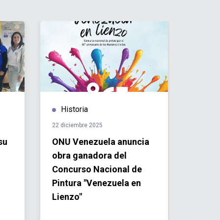
Historia
Hist
22 diciembre 2025
05 dicie
su
ONU Venezuela anuncia
Conec
obra ganadora del
transf
Concurso Nacional de
del V
Pintura "Venezuela en
Venez
Lienzo"