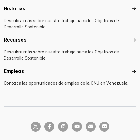
Historias
Hist
Descubra más sobre nuestro trabajo hacia los Objetivos de
Desarrollo Sostenible.
Recursos
Rec
Descubra más sobre nuestro trabajo hacia los Objetivos de
Desarrollo Sostenible.
Empleos
Emp
Conozca las oportunidades de empleo de la ONU en Venezuela.
twitter-x
facebook-f
instagram
youtube
envelope
flickr