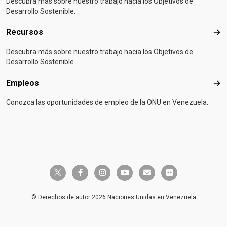
Descubra más sobre nuestro trabajo hacia los Objetivos de
Desarrollo Sostenible.
Recursos
Rec
Descubra más sobre nuestro trabajo hacia los Objetivos de
Desarrollo Sostenible.
Empleos
Emp
Conozca las oportunidades de empleo de la ONU en Venezuela.
twitter-x
facebook-f
instagram
youtube
envelope
flickr
© Derechos de autor 2026 Naciones Unidas en Venezuela