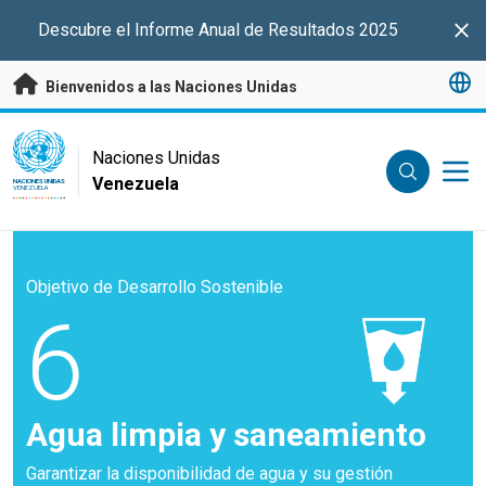
Saltar a contenido principal
Descubre el Informe Anual de Resultados 2025
Clo
Bienvenidos a las Naciones Unidas
UN Logo
Naciones Unidas
Venezuela
NACIONES UNIDAS
VENEZUELA
Objetivo de Desarrollo Sostenible
6
Agua limpia y saneamiento
Garantizar la disponibilidad de agua y su gestión