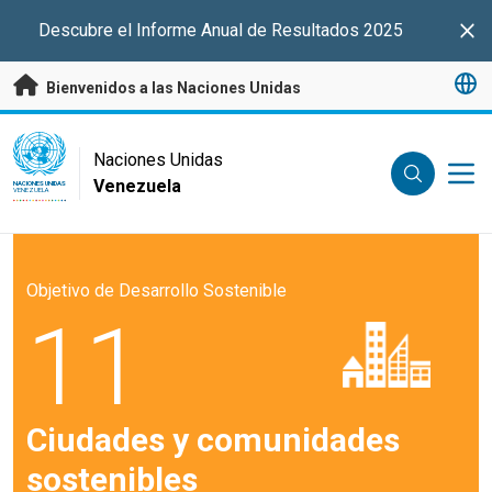
Saltar a contenido principal
Descubre el Informe Anual de Resultados 2025
Clo
Bienvenidos a las Naciones Unidas
UN Logo
Naciones Unidas
Venezuela
NACIONES UNIDAS
VENEZUELA
Objetivo de Desarrollo Sostenible
11
Ciudades y comunidades
sostenibles