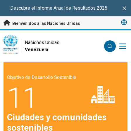
Saltar a contenido principal
Descubre el Informe Anual de Resultados 2025
Clo
Bienvenidos a las Naciones Unidas
UN Logo
Naciones Unidas
Venezuela
NACIONES UNIDAS
VENEZUELA
Objetivo de Desarrollo Sostenible
11
Ciudades y comunidades
sostenibles