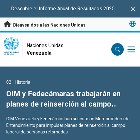
Saltar a contenido principal
Descubre el Informe Anual de Resultados 2025
Clo
Bienvenidos a las Naciones Unidas
UN Logo
Naciones Unidas
Venezuela
NACIONES UNIDAS
VENEZUELA
01
02
03
Historia
Historia
Historia
Venezuela: Donde la esperanza sigue
OIM y Fedecámaras trabajarán en
Un aula comunitaria apoyada por
en pie
planes de reinserción al campo
ACNUR abre caminos y devuelve
laboral de los retornados
oportunidades educativas a niñas y
Un mes después de dos devastadores terremotos...
OIM Venezuela y Fedecámas han suscrito un Memorándum de
En diciembre de 2025, Mariana* decidió regresar a Venezuela
niños que regresan a Petare
Entendimiento para impulsar planes de reinserción al campo
junto con sus dos hijas pequeñas.
laboral de personas retornadas